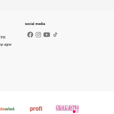
social media
 TPR
op agrar