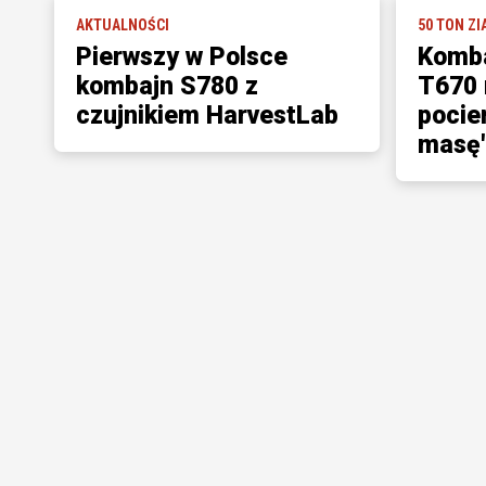
AKTUALNOŚCI
50 TON ZI
Pierwszy w Polsce
Komba
kombajn S780 z
T670 
czujnikiem HarvestLab
pocie
masę