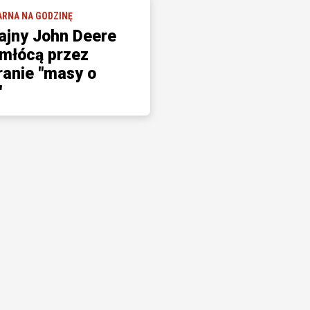
ARNA NA GODZINĘ
jny John Deere
młócą przez
ranie "masy o
"