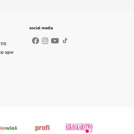
social media
 TPR
op agrar