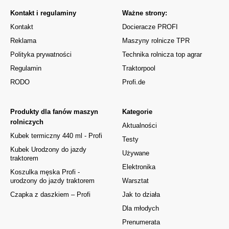
Kontakt i regulaminy
Ważne strony:
Kontakt
Docieracze PROFI
Reklama
Maszyny rolnicze TPR
Polityka prywatności
Technika rolnicza top agrar
Regulamin
Traktorpool
RODO
Profi.de
Produkty dla fanów maszyn
Kategorie
rolniczych
Aktualności
Kubek termiczny 440 ml - Profi
Testy
Kubek Urodzony do jazdy
Używane
traktorem
Elektronika
Koszulka męska Profi -
urodzony do jazdy traktorem
Warsztat
Czapka z daszkiem – Profi
Jak to działa
Dla młodych
Prenumerata