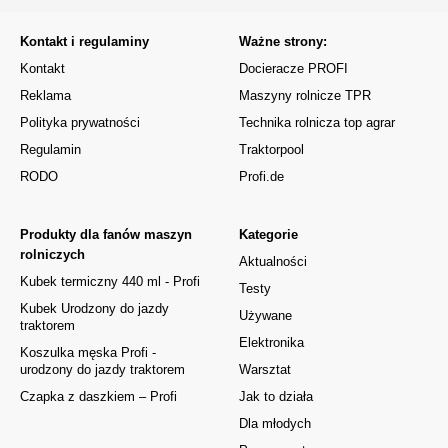
Kontakt i regulaminy
Ważne strony:
Kontakt
Docieracze PROFI
Reklama
Maszyny rolnicze TPR
Polityka prywatności
Technika rolnicza top agrar
Regulamin
Traktorpool
RODO
Profi.de
Produkty dla fanów maszyn
Kategorie
rolniczych
Aktualności
Kubek termiczny 440 ml - Profi
Testy
Kubek Urodzony do jazdy
Używane
traktorem
Elektronika
Koszulka męska Profi -
urodzony do jazdy traktorem
Warsztat
Czapka z daszkiem – Profi
Jak to działa
Dla młodych