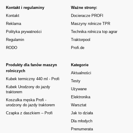
Kontakt i regulaminy
Ważne strony:
Kontakt
Docieracze PROFI
Reklama
Maszyny rolnicze TPR
Polityka prywatności
Technika rolnicza top agrar
Regulamin
Traktorpool
RODO
Profi.de
Produkty dla fanów maszyn
Kategorie
rolniczych
Aktualności
Kubek termiczny 440 ml - Profi
Testy
Kubek Urodzony do jazdy
Używane
traktorem
Elektronika
Koszulka męska Profi -
urodzony do jazdy traktorem
Warsztat
Czapka z daszkiem – Profi
Jak to działa
Dla młodych
Prenumerata