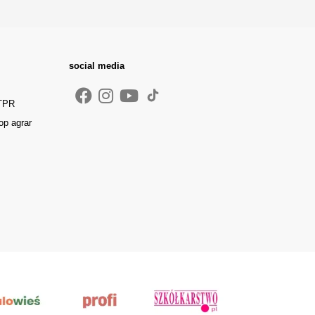
social media
 TPR
op agrar