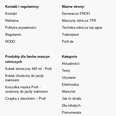
Kontakt i regulaminy
Ważne strony:
Kontakt
Docieracze PROFI
Reklama
Maszyny rolnicze TPR
Polityka prywatności
Technika rolnicza top agrar
Regulamin
Traktorpool
RODO
Profi.de
Produkty dla fanów maszyn
Kategorie
rolniczych
Aktualności
Kubek termiczny 440 ml - Profi
Testy
Kubek Urodzony do jazdy
Używane
traktorem
Elektronika
Koszulka męska Profi -
urodzony do jazdy traktorem
Warsztat
Czapka z daszkiem – Profi
Jak to działa
Dla młodych
Prenumerata