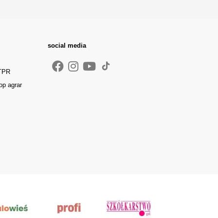
social media
 TPR
op agrar