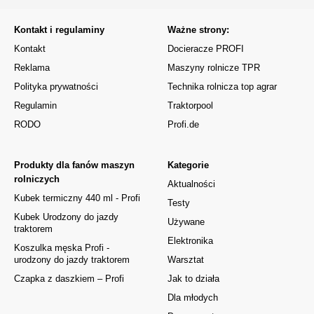
Kontakt i regulaminy
Ważne strony:
Kontakt
Docieracze PROFI
Reklama
Maszyny rolnicze TPR
Polityka prywatności
Technika rolnicza top agrar
Regulamin
Traktorpool
RODO
Profi.de
Produkty dla fanów maszyn
Kategorie
rolniczych
Aktualności
Kubek termiczny 440 ml - Profi
Testy
Kubek Urodzony do jazdy
Używane
traktorem
Elektronika
Koszulka męska Profi -
urodzony do jazdy traktorem
Warsztat
Czapka z daszkiem – Profi
Jak to działa
Dla młodych