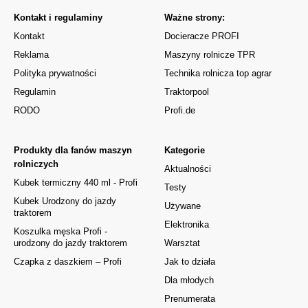
Kontakt i regulaminy
Ważne strony:
Kontakt
Docieracze PROFI
Reklama
Maszyny rolnicze TPR
Polityka prywatności
Technika rolnicza top agrar
Regulamin
Traktorpool
RODO
Profi.de
Produkty dla fanów maszyn
Kategorie
rolniczych
Aktualności
Kubek termiczny 440 ml - Profi
Testy
Kubek Urodzony do jazdy
Używane
traktorem
Elektronika
Koszulka męska Profi -
urodzony do jazdy traktorem
Warsztat
Czapka z daszkiem – Profi
Jak to działa
Dla młodych
Prenumerata