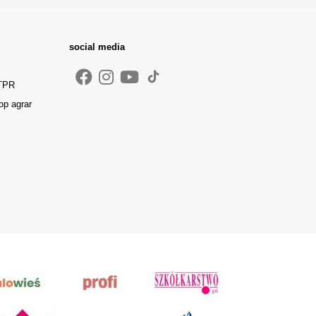
social media
 TPR
op agrar