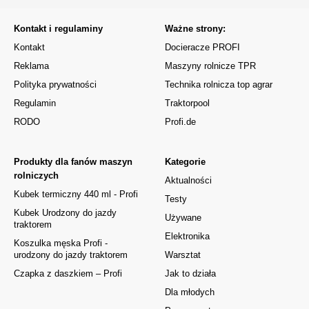
Kontakt i regulaminy
Ważne strony:
Kontakt
Docieracze PROFI
Reklama
Maszyny rolnicze TPR
Polityka prywatności
Technika rolnicza top agrar
Regulamin
Traktorpool
RODO
Profi.de
Produkty dla fanów maszyn
Kategorie
rolniczych
Aktualności
Kubek termiczny 440 ml - Profi
Testy
Kubek Urodzony do jazdy
Używane
traktorem
Elektronika
Koszulka męska Profi -
urodzony do jazdy traktorem
Warsztat
Czapka z daszkiem – Profi
Jak to działa
Dla młodych