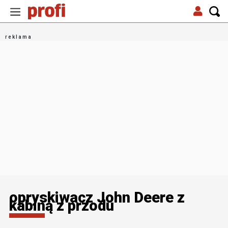
opryskiwacz John Deere z
kabiną z przodu