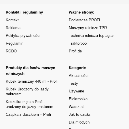
Kontakt i regulaminy
Ważne strony:
Kontakt
Docieracze PROFI
Reklama
Maszyny rolnicze TPR
Polityka prywatności
Technika rolnicza top agrar
Regulamin
Traktorpool
RODO
Profi.de
Produkty dla fanów maszyn
Kategorie
rolniczych
Aktualności
Kubek termiczny 440 ml - Profi
Testy
Kubek Urodzony do jazdy
Używane
traktorem
Elektronika
Koszulka męska Profi -
urodzony do jazdy traktorem
Warsztat
Czapka z daszkiem – Profi
Jak to działa
Dla młodych