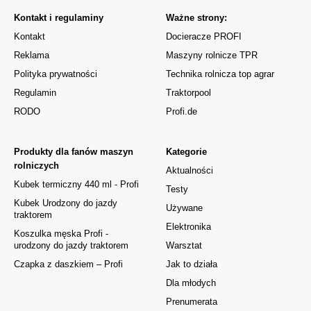
Kontakt i regulaminy
Ważne strony:
Kontakt
Docieracze PROFI
Reklama
Maszyny rolnicze TPR
Polityka prywatności
Technika rolnicza top agrar
Regulamin
Traktorpool
RODO
Profi.de
Produkty dla fanów maszyn
Kategorie
rolniczych
Aktualności
Kubek termiczny 440 ml - Profi
Testy
Kubek Urodzony do jazdy
Używane
traktorem
Elektronika
Koszulka męska Profi -
urodzony do jazdy traktorem
Warsztat
Czapka z daszkiem – Profi
Jak to działa
Dla młodych
Prenumerata