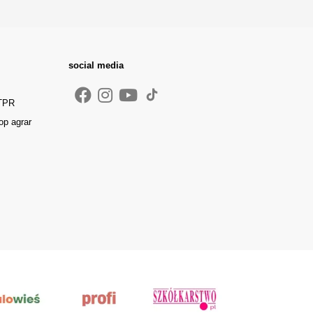
social media
 TPR
op agrar