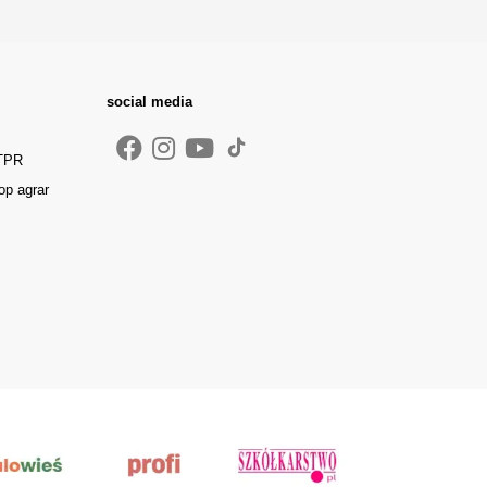
social media
 TPR
op agrar