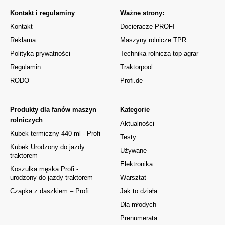
Kontakt i regulaminy
Ważne strony:
Kontakt
Docieracze PROFI
Reklama
Maszyny rolnicze TPR
Polityka prywatności
Technika rolnicza top agrar
Regulamin
Traktorpool
RODO
Profi.de
Produkty dla fanów maszyn
Kategorie
rolniczych
Aktualności
Kubek termiczny 440 ml - Profi
Testy
Kubek Urodzony do jazdy
Używane
traktorem
Elektronika
Koszulka męska Profi -
urodzony do jazdy traktorem
Warsztat
Czapka z daszkiem – Profi
Jak to działa
Dla młodych
Prenumerata