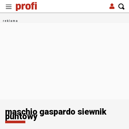
maschio gaspardo siewnik
puntowy