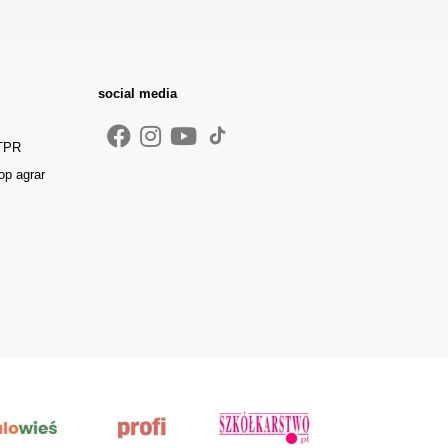
social media
 TPR
op agrar