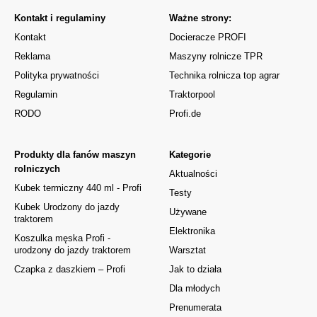
Kontakt i regulaminy
Ważne strony:
Kontakt
Docieracze PROFI
Reklama
Maszyny rolnicze TPR
Polityka prywatności
Technika rolnicza top agrar
Regulamin
Traktorpool
RODO
Profi.de
Produkty dla fanów maszyn
Kategorie
rolniczych
Aktualności
Kubek termiczny 440 ml - Profi
Testy
Kubek Urodzony do jazdy
Używane
traktorem
Elektronika
Koszulka męska Profi -
urodzony do jazdy traktorem
Warsztat
Czapka z daszkiem – Profi
Jak to działa
Dla młodych
Prenumerata