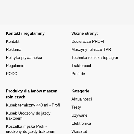
Kontakt i regulaminy
Ważne strony:
Kontakt
Docieracze PROFI
Reklama
Maszyny rolnicze TPR
Polityka prywatności
Technika rolnicza top agrar
Regulamin
Traktorpool
RODO
Profi.de
Produkty dla fanów maszyn
Kategorie
rolniczych
Aktualności
Kubek termiczny 440 ml - Profi
Testy
Kubek Urodzony do jazdy
Używane
traktorem
Elektronika
Koszulka męska Profi -
urodzony do jazdy traktorem
Warsztat