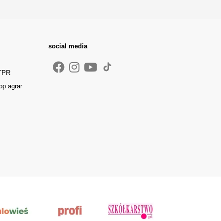
social media
 TPR
op agrar