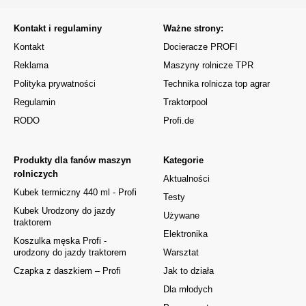
Kontakt i regulaminy
Ważne strony:
Kontakt
Docieracze PROFI
Reklama
Maszyny rolnicze TPR
Polityka prywatności
Technika rolnicza top agrar
Regulamin
Traktorpool
RODO
Profi.de
Produkty dla fanów maszyn
Kategorie
rolniczych
Aktualności
Kubek termiczny 440 ml - Profi
Testy
Kubek Urodzony do jazdy
Używane
traktorem
Elektronika
Koszulka męska Profi -
urodzony do jazdy traktorem
Warsztat
Czapka z daszkiem – Profi
Jak to działa
Dla młodych