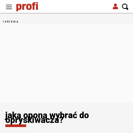
jaką oponą wybrać do
opryskiwacza?