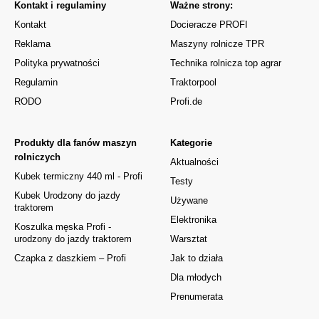
Kontakt i regulaminy
Ważne strony:
Kontakt
Docieracze PROFI
Reklama
Maszyny rolnicze TPR
Polityka prywatności
Technika rolnicza top agrar
Regulamin
Traktorpool
RODO
Profi.de
Produkty dla fanów maszyn
Kategorie
rolniczych
Aktualności
Kubek termiczny 440 ml - Profi
Testy
Kubek Urodzony do jazdy
Używane
traktorem
Elektronika
Koszulka męska Profi -
urodzony do jazdy traktorem
Warsztat
Czapka z daszkiem – Profi
Jak to działa
Dla młodych
Prenumerata