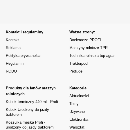
Kontakt i regulaminy
Ważne strony:
Kontakt
Docieracze PROFI
Reklama
Maszyny rolnicze TPR
Polityka prywatności
Technika rolnicza top agrar
Regulamin
Traktorpool
RODO
Profi.de
Produkty dla fanów maszyn
Kategorie
rolniczych
Aktualności
Kubek termiczny 440 ml - Profi
Testy
Kubek Urodzony do jazdy
Używane
traktorem
Elektronika
Koszulka męska Profi -
urodzony do jazdy traktorem
Warsztat