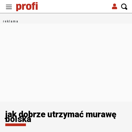
jak dobrze utrzymać murawę
boiska