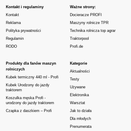
Kontakt i regulaminy
Ważne strony:
Kontakt
Docieracze PROFI
Reklama
Maszyny rolnicze TPR
Polityka prywatności
Technika rolnicza top agrar
Regulamin
Traktorpool
RODO
Profi.de
Produkty dla fanów maszyn
Kategorie
rolniczych
Aktualności
Kubek termiczny 440 ml - Profi
Testy
Kubek Urodzony do jazdy
Używane
traktorem
Elektronika
Koszulka męska Profi -
urodzony do jazdy traktorem
Warsztat
Czapka z daszkiem – Profi
Jak to działa
Dla młodych
Prenumerata