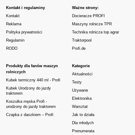
Kontakt i regulaminy
Ważne strony:
Kontakt
Docieracze PROFI
Reklama
Maszyny rolnicze TPR
Polityka prywatności
Technika rolnicza top agrar
Regulamin
Traktorpool
RODO
Profi.de
Produkty dla fanów maszyn
Kategorie
rolniczych
Aktualności
Kubek termiczny 440 ml - Profi
Testy
Kubek Urodzony do jazdy
Używane
traktorem
Elektronika
Koszulka męska Profi -
urodzony do jazdy traktorem
Warsztat
Czapka z daszkiem – Profi
Jak to działa
Dla młodych
Prenumerata