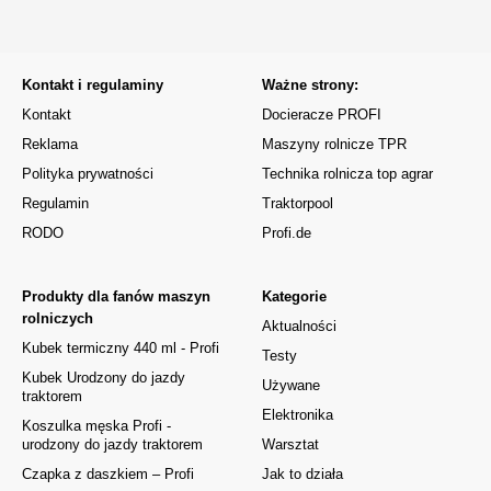
Kontakt i regulaminy
Ważne strony:
Kontakt
Docieracze PROFI
Reklama
Maszyny rolnicze TPR
Polityka prywatności
Technika rolnicza top agrar
Regulamin
Traktorpool
RODO
Profi.de
Produkty dla fanów maszyn
Kategorie
rolniczych
Aktualności
Kubek termiczny 440 ml - Profi
Testy
Kubek Urodzony do jazdy
Używane
traktorem
Elektronika
Koszulka męska Profi -
urodzony do jazdy traktorem
Warsztat
Czapka z daszkiem – Profi
Jak to działa