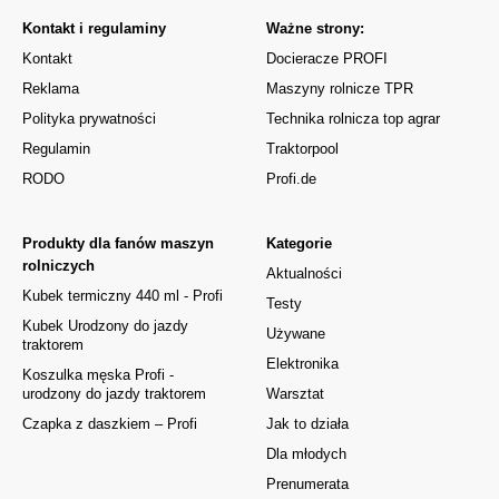
Kontakt i regulaminy
Ważne strony:
Kontakt
Docieracze PROFI
Reklama
Maszyny rolnicze TPR
Polityka prywatności
Technika rolnicza top agrar
Regulamin
Traktorpool
RODO
Profi.de
Produkty dla fanów maszyn
Kategorie
rolniczych
Aktualności
Kubek termiczny 440 ml - Profi
Testy
Kubek Urodzony do jazdy
Używane
traktorem
Elektronika
Koszulka męska Profi -
urodzony do jazdy traktorem
Warsztat
Czapka z daszkiem – Profi
Jak to działa
Dla młodych
Prenumerata