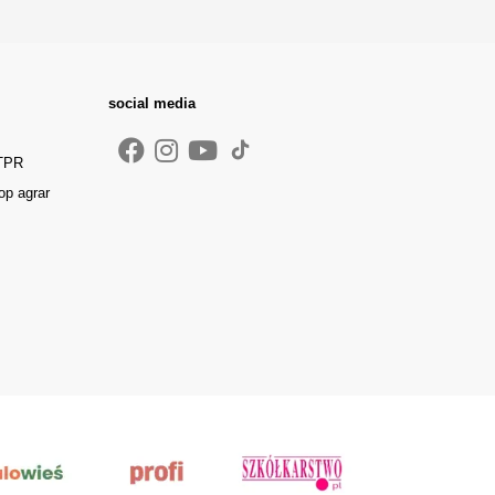
social media
 TPR
op agrar