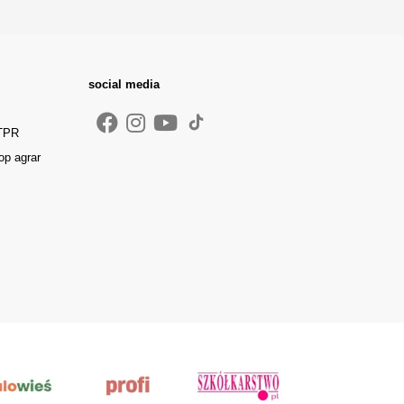
social media
 TPR
op agrar