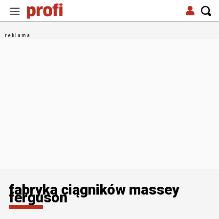
fabryka ciągników massey
ferguson