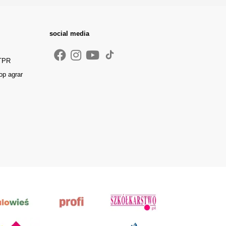
social media
 TPR
op agrar