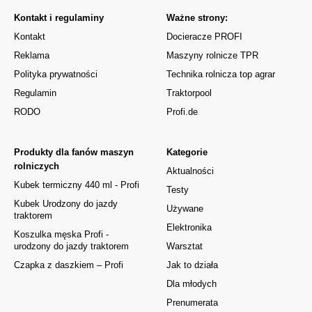
Kontakt i regulaminy
Ważne strony:
Kontakt
Docieracze PROFI
Reklama
Maszyny rolnicze TPR
Polityka prywatności
Technika rolnicza top agrar
Regulamin
Traktorpool
RODO
Profi.de
Produkty dla fanów maszyn
Kategorie
rolniczych
Aktualności
Kubek termiczny 440 ml - Profi
Testy
Kubek Urodzony do jazdy
Używane
traktorem
Elektronika
Koszulka męska Profi -
urodzony do jazdy traktorem
Warsztat
Czapka z daszkiem – Profi
Jak to działa
Dla młodych
Prenumerata