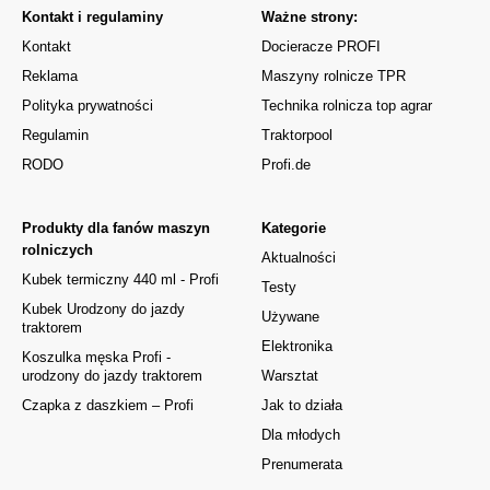
Kontakt i regulaminy
Ważne strony:
Kontakt
Docieracze PROFI
Reklama
Maszyny rolnicze TPR
Polityka prywatności
Technika rolnicza top agrar
Regulamin
Traktorpool
RODO
Profi.de
Produkty dla fanów maszyn
Kategorie
rolniczych
Aktualności
Kubek termiczny 440 ml - Profi
Testy
Kubek Urodzony do jazdy
Używane
traktorem
Elektronika
Koszulka męska Profi -
urodzony do jazdy traktorem
Warsztat
Czapka z daszkiem – Profi
Jak to działa
Dla młodych
Prenumerata