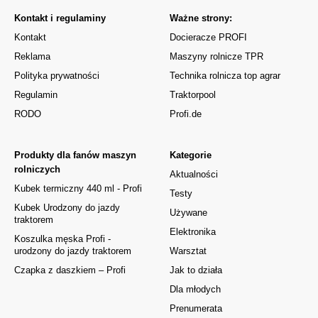
Kontakt i regulaminy
Ważne strony:
Kontakt
Docieracze PROFI
Reklama
Maszyny rolnicze TPR
Polityka prywatności
Technika rolnicza top agrar
Regulamin
Traktorpool
RODO
Profi.de
Produkty dla fanów maszyn
Kategorie
rolniczych
Aktualności
Kubek termiczny 440 ml - Profi
Testy
Kubek Urodzony do jazdy
Używane
traktorem
Elektronika
Koszulka męska Profi -
urodzony do jazdy traktorem
Warsztat
Czapka z daszkiem – Profi
Jak to działa
Dla młodych
Prenumerata