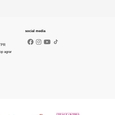
social media
 TPR
op agrar