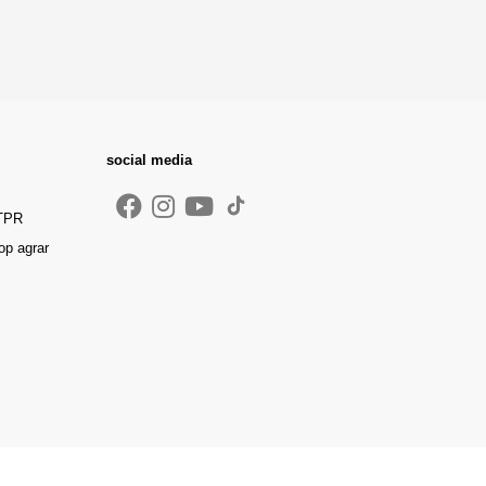
social media
 TPR
op agrar