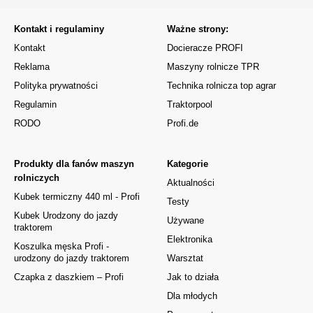
Kontakt i regulaminy
Ważne strony:
Kontakt
Docieracze PROFI
Reklama
Maszyny rolnicze TPR
Polityka prywatności
Technika rolnicza top agrar
Regulamin
Traktorpool
RODO
Profi.de
Produkty dla fanów maszyn
Kategorie
rolniczych
Aktualności
Kubek termiczny 440 ml - Profi
Testy
Kubek Urodzony do jazdy
Używane
traktorem
Elektronika
Koszulka męska Profi -
urodzony do jazdy traktorem
Warsztat
Czapka z daszkiem – Profi
Jak to działa
Dla młodych