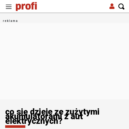
co się dzieje ze zużytymi
akumulatorami z aut
elektrycznych?