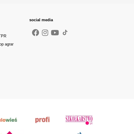
social media
 TPR
op agrar