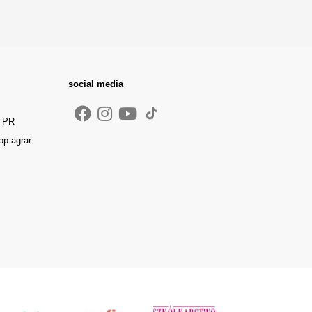
social media
 TPR
op agrar