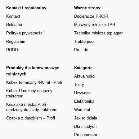
Kontakt i regulaminy
Ważne strony:
Kontakt
Docieracze PROFI
Reklama
Maszyny rolnicze TPR
Polityka prywatności
Technika rolnicza top agrar
Regulamin
Traktorpool
RODO
Profi.de
Produkty dla fanów maszyn
Kategorie
rolniczych
Aktualności
Kubek termiczny 440 ml - Profi
Testy
Kubek Urodzony do jazdy
Używane
traktorem
Elektronika
Koszulka męska Profi -
urodzony do jazdy traktorem
Warsztat
Czapka z daszkiem – Profi
Jak to działa
Dla młodych
Prenumerata