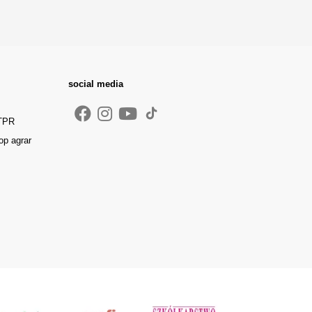
social media
 TPR
op agrar