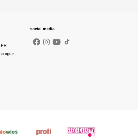
social media
 TPR
op agrar