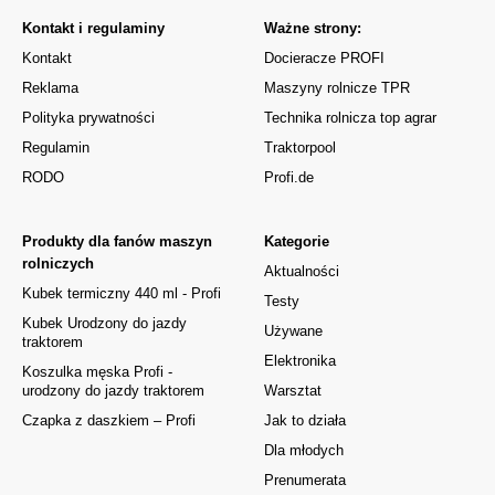
Kontakt i regulaminy
Ważne strony:
Kontakt
Docieracze PROFI
Reklama
Maszyny rolnicze TPR
Polityka prywatności
Technika rolnicza top agrar
Regulamin
Traktorpool
RODO
Profi.de
Produkty dla fanów maszyn
Kategorie
rolniczych
Aktualności
Kubek termiczny 440 ml - Profi
Testy
Kubek Urodzony do jazdy
Używane
traktorem
Elektronika
Koszulka męska Profi -
urodzony do jazdy traktorem
Warsztat
Czapka z daszkiem – Profi
Jak to działa
Dla młodych
Prenumerata