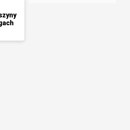
szyny
rgach