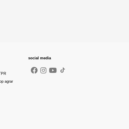
social media
 TPR
op agrar