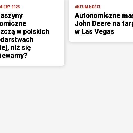
MIERY 2025
AKTUALNOŚCI
aszyny
Autonomiczne ma
omiczne
John Deere na ta
zczą w polskich
w Las Vegas
darstwach
ej, niż się
ziewamy?