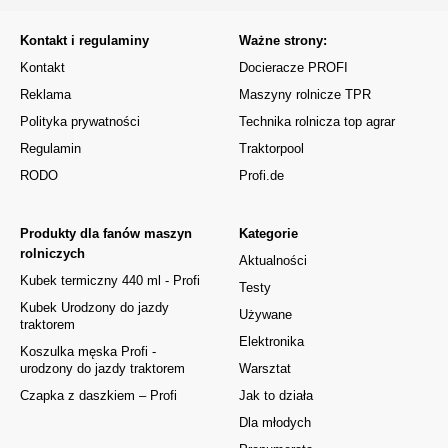
Kontakt i regulaminy
Ważne strony:
Kontakt
Docieracze PROFI
Reklama
Maszyny rolnicze TPR
Polityka prywatności
Technika rolnicza top agrar
Regulamin
Traktorpool
RODO
Profi.de
Produkty dla fanów maszyn
Kategorie
rolniczych
Aktualności
Kubek termiczny 440 ml - Profi
Testy
Kubek Urodzony do jazdy
Używane
traktorem
Elektronika
Koszulka męska Profi -
urodzony do jazdy traktorem
Warsztat
Czapka z daszkiem – Profi
Jak to działa
Dla młodych