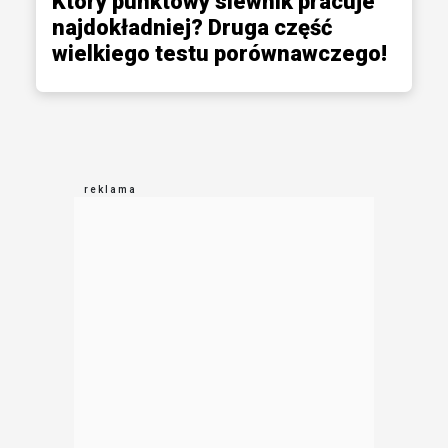
Który punktowy siewnik pracuje
najdokładniej? Druga część
wielkiego testu porównawczego!