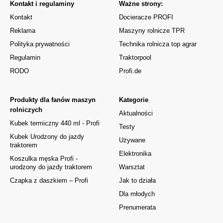
Kontakt i regulaminy
Ważne strony:
Kontakt
Docieracze PROFI
Reklama
Maszyny rolnicze TPR
Polityka prywatności
Technika rolnicza top agrar
Regulamin
Traktorpool
RODO
Profi.de
Produkty dla fanów maszyn
Kategorie
rolniczych
Aktualności
Kubek termiczny 440 ml - Profi
Testy
Kubek Urodzony do jazdy
Używane
traktorem
Elektronika
Koszulka męska Profi -
urodzony do jazdy traktorem
Warsztat
Czapka z daszkiem – Profi
Jak to działa
Dla młodych
Prenumerata