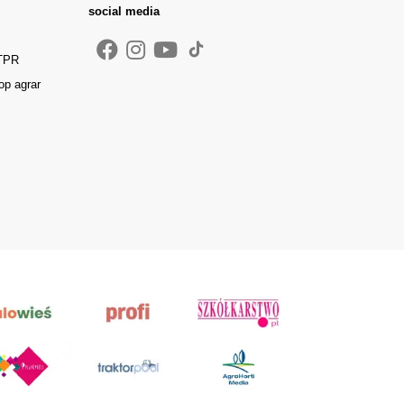
social media
 TPR
op agrar